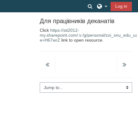
Skip to main content
Toggle search input
Log in
Для працівників деканатів
Click
https://sti2012-
my.sharepoint.com/:v:/g/personal/zoi_snu_e
e=H67wrZ
link to open resource.
Jump to...