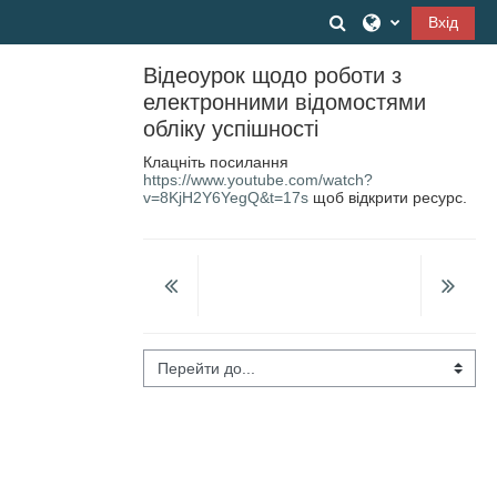
Перейти до головного вмісту
Переключити вв
Вхід
Відеоурок щодо роботи з
електронними відомостями
обліку успішності
Клацніть посилання
https://www.youtube.com/watch?
v=8KjH2Y6YegQ&t=17s
щоб відкрити ресурс.
Перейти до...