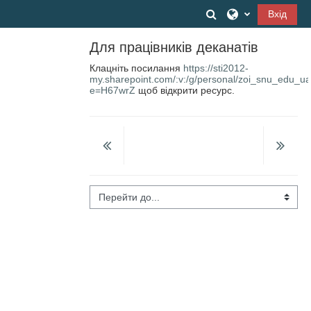
Перейти до головного вмісту
Переключити вв
Вхід
Для працівників деканатів
Клацніть посилання
https://sti2012-
my.sharepoint.com/:v:/g/personal/zoi_snu_e
e=H67wrZ
щоб відкрити ресурс.
Перейти до...