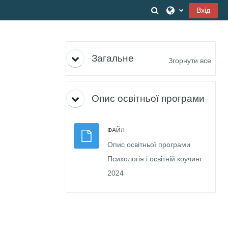
Перейти до головного вмісту
Переключити вв
Вхід
Структура за темами
Загальне
Згорнути все
Опис освітньої програми
ФАЙЛ
Опис освітньої програми
Психологія і освітній коучинг
Файл
2024