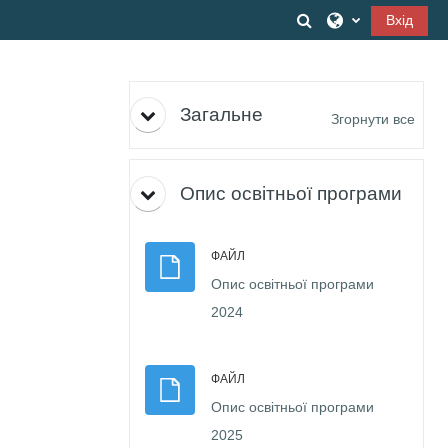
Перейти до головного вмісту
Переключити вв
Вхід
Структура за темами
Загальне
Згорнути все
Опис освітньої програми
ФАЙЛ
Опис освітньої програми
Файл
2024
ФАЙЛ
Опис освітньої програми
Файл
2025