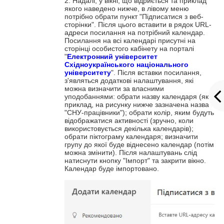
2. Надалі, у вікні, що відриється та приклад
якого наведено нижче, в лівому меню
потрібно обрати пункт "Підписатися з веб-
сторінки". Після цього вставити в рядок URL-
адреси посилання на потрібний календар.
Посилання на всі календарі присутні на
сторінці особистого кабінету на порталі
"
Електронний університет
Східноукраїнського національного
університету
". Після вставки посилання,
з'являться додаткові налаштування, які
можна визначити за власними
уподобаннями: обрати назву календаря (як
приклад, на рисунку нижче зазначена назва
"СНУ-працівники"); обрати колір, яким будуть
відображатися активності (зручно, коли
використовується декілька календарів);
обрати піктограму календаря; визначити
групу до якої буде віднесено календар (потім
можна змінити). Після налаштувань слід
натиснути кнопку "Імпорт" та закрити вікно.
Календар буде імпортовано.