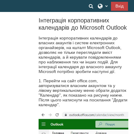
Перейти до головного вмісту
Переключити вв
Вхід
Інтеграція корпоративних
календарів до Microsoft Outlook
Інтеграція корпоративних календарів до
власних акаунтів і систем електронних
органайзерів, на кшталт Microsoft Outlook,
дозволяє не тільки переглядати вміст
календарів, а й керувати повідомленнями
про наближення тих чи інших подій. Для
інтеграції календаря до власного аккаунту
Microsoft потрібно зробити наступні дії.
1. Перейти на сайт office.com,
авторизуватися власним акаунтом та у
лівому вертикальному меню обрати додаток
"Календар", як показано на рисунку нижче.
Після цього натиснути на посилання "Додати
календар".