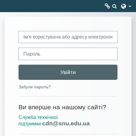
Перейти до головного вмісту
Перекл
Корисні посилання
Ім'я користувача або адресу електронної пошти
Головний сайт СНУ ім. В. Даля
Пароль
Розклад занять
Увійти
Сайт Міністерства освіти і науки
України
Забули пароль?
Національне агентство із
Ви вперше на нашому сайті?
забезпечення якості вищої освіти
Служба технічної
cdn@snu.edu.ua
підтримки