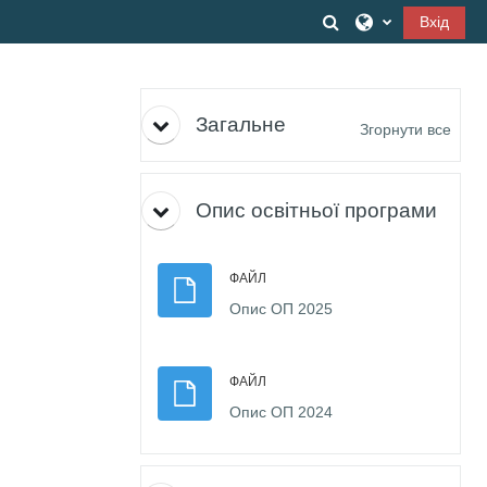
Перейти до головного вмісту
Переключити вв
Вхід
Структура за темами
Загальне
Згорнути все
Опис освітньої програми
ФАЙЛ
Файл
Опис ОП 2025
ФАЙЛ
Файл
Опис ОП 2024