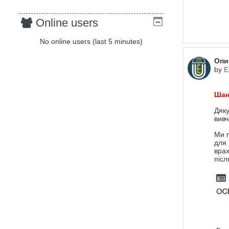
Online users
No online users (last 5 minutes)
Опи
by
Е
Шан
Дяку
вивч
Ми п
для 
врах
післ