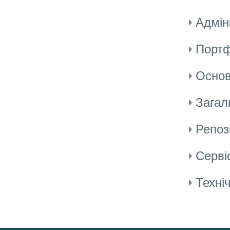
Адмін
Портф
Основ
Загал
Репоз
Сервіс
Техні