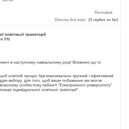
Permalink
Discuss this topic
(0 replies so far)
 освітньої траєкторії
:34 PM
онент в наступному навчальному році! Впевнені що їх
щоб освітній процес був максимально зручний і ефективний
едури вибору, для того, щоб ваши побажання ми могли
власному особистому кабінеті "Електронного університету"
зація індивідуальної освітньої траїкторії".