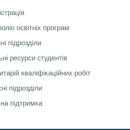
істрація
оліо освітніх програм
ні підрозділи
ьні ресурси студентів
итарій кваліфікаційних робіт
ні підрозділи
чна підтримка