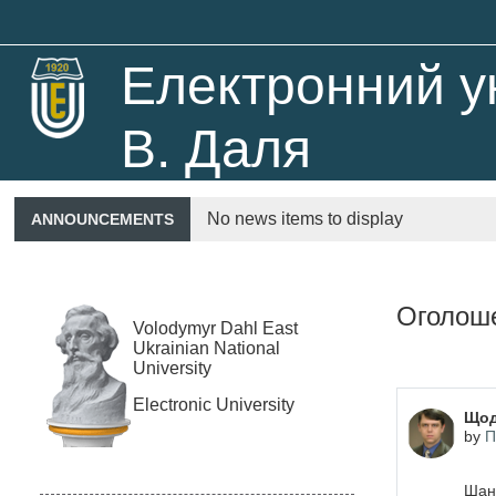
Skip to main content
Корисні посилання
Електронний ун
В. Даля
Головний сайт СНУ ім. В. Даля
Розклад занять
No news items to display
ANNOUNCEMENTS
Сайт Міністерства освіти і науки 
Оголоше
Volodymyr Dahl
East
Національне агентство із забезпе
Ukrainian National
University
Electronic University
Щод
by
П
Шано