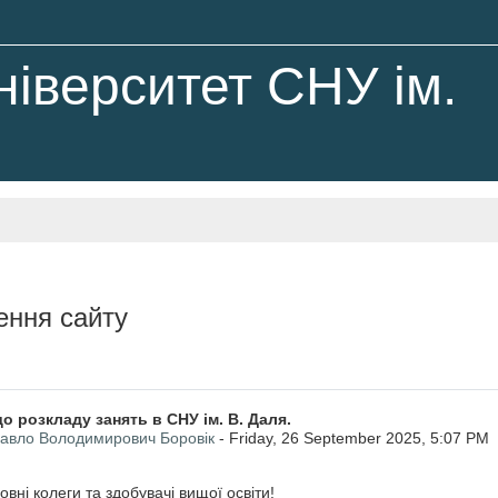
іверситет СНУ ім.
України
ння сайту
чення якості вищої освіти
о розкладу занять в СНУ ім. В. Даля.
авло Володимирович Боровік
-
Friday, 26 September 2025, 5:07 PM
вні колеги та здобувачі вищої освіти!