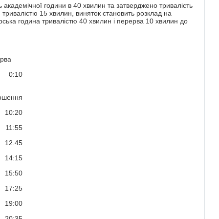
ь академічної години в 40 хвилин та затверджено тривалість
 тривалістю 15 хвилин, виняток становить розклад на
орська година тривалістю 40 хвилин і перерва 10 хвилин до
рва
0:10
ршення
10:20
11:55
12:45
14:15
15:50
17:25
19:00
20:35