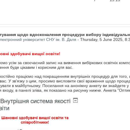
тування щодо вдосконалення процедури вибору індивідуальної
лектронний університет СНУ ім. В. Даля
-
Thursday, 5 June 2025, 8
овні здобувачі вищої освіти!
ємо усім за своєчасний запис на вивчення вибіркових освітніх комп
ення буде цікавим і корисним для вас.
остійно праціємо над покращенням внутрішніх процедур для того, 
вас. У зв'язку з цим, просимо висловити свої враження щодо проц
увати в майбутньому. Посилання на анонімну анкету ви знайдете у 
я входу, в панелі зліва, як показано на рисунку нижче. Анкета "Оптимі