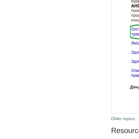
Дяк
Older topics...
Resourc