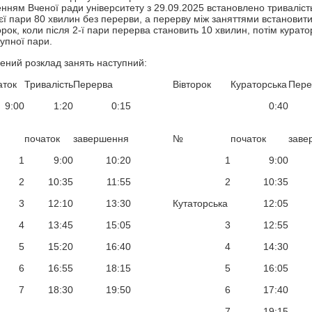
нням Вченої ради університету з 29.09.2025 встановлено триваліст
єї пари 80 хвилин без перерви, а перерву між заняттями встановити
орок, коли після 2-ї пари перерва становить 10 хвилин, потім курат
упної пари.
ений розклад занять наступний:
аток
Тривалість
Перерва
Вівторок
Кураторська
Пере
9:00
1:20
0:15
0:40
початок
завершення
№
початок
заве
1
9:00
10:20
1
9:00
2
10:35
11:55
2
10:35
3
12:10
13:30
Кутаторська
12:05
4
13:45
15:05
3
12:55
5
15:20
16:40
4
14:30
6
16:55
18:15
5
16:05
7
18:30
19:50
6
17:40
7
19:15