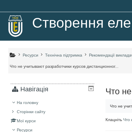
Перейти до головного вмісту
Створення елек
Ресурси
Технічна підтримка
Рекомендації виклад
Что не учитывают разработчики курсов дистанционног...
Навігація
Что не
На головну
Что не учи
Сторінки сайту
Клацніть
Что 
Мої курси
Ресурси