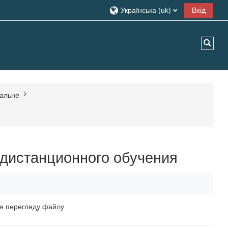
Українська ‎(uk)‎
Вхід
Пере
гальне
 дистанционного обучения
я перегляду файлу