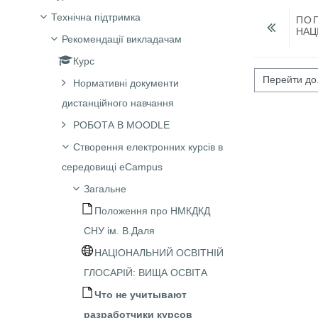
Технічна підтримка
ПО
НАЦ
Рекомендації викладачам
Курс
Перейти до...
Нормативні документи
дистанційного навчання
РОБОТА В MOODLE
Створення електронних курсів в
середовищі eCampus
Загальне
Положення про НМКДКД
СНУ ім. В.Даля
НАЦІОНАЛЬНИЙ ОСВІТНІЙ
ГЛОСАРІЙ: ВИЩА ОСВІТА
Что не учитывают
разработчики курсов