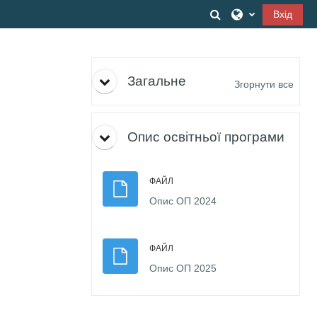
Перейти до головного вмісту
Переключити вв
Вхід
Структура за темами
Загальне
Згорнути все
Опис освітньої програми
ФАЙЛ
Файл
Опис ОП 2024
ФАЙЛ
Файл
Опис ОП 2025